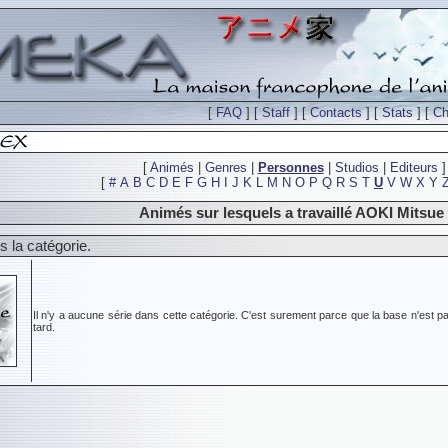
[
FAQ
] [
Staff
] [
Contacts
] [
Stats
] [
Ch
[
Animés
|
Genres
|
Personnes
|
Studios
|
Editeurs
]
[
#
A
B
C
D
E
F
G
H
I
J
K
L
M
N
O
P
Q
R
S
T
U
V
W
X
Y
Animés sur lesquels a travaillé AOKI Mitsue
 la catégorie.
Il n'y a aucune série dans cette catégorie. C'est surement parce que la base n'est pa
tard.