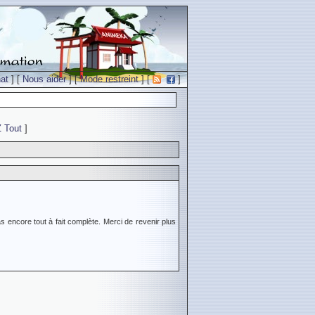
at
] [
Nous aider
] [
Mode restreint
] [
]
Z
Tout
]
s encore tout à fait complète. Merci de revenir plus