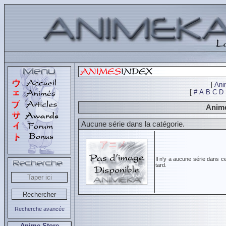
[
Ani
[
#
A
B
C
D
Animé
Aucune série dans la catégorie.
Il n'y a aucune série dans c
tard.
Recherche avancée
Anime Store