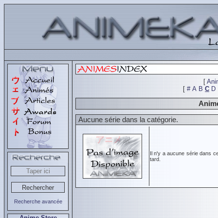
[
Ani
[
#
A
B
C
D
Animé
Aucune série dans la catégorie.
Il n'y a aucune série dans c
tard.
Recherche avancée
Anime Store