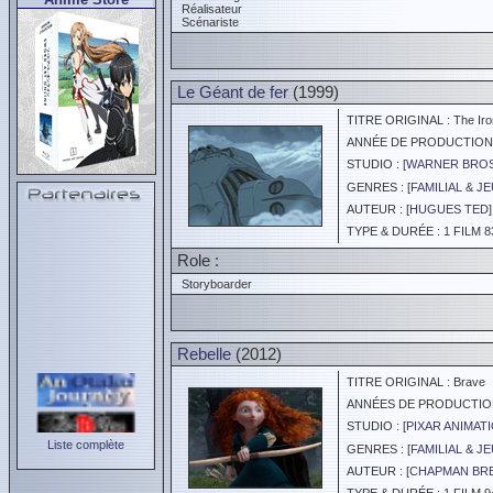
Réalisateur
Scénariste
Le Géant de fer
(1999)
TITRE ORIGINAL : The Iro
ANNÉE DE PRODUCTION :
STUDIO : [
WARNER BROS
GENRES : [
FAMILIAL & J
AUTEUR : [
HUGUES TED
]
TYPE & DURÉE : 1 FILM 8
Role :
Storyboarder
Rebelle
(2012)
TITRE ORIGINAL : Brave
ANNÉES DE PRODUCTION :
STUDIO : [
PIXAR ANIMAT
Liste complète
GENRES : [
FAMILIAL & J
AUTEUR : [
CHAPMAN BR