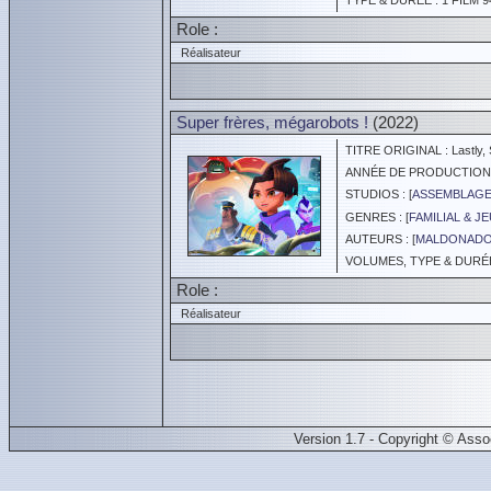
TYPE & DURÉE : 1 FILM 9
Role :
Réalisateur
Super frères, mégarobots !
(2022)
TITRE ORIGINAL : Lastly, S
ANNÉE DE PRODUCTION :
STUDIOS : [
ASSEMBLAGE
GENRES : [
FAMILIAL & J
AUTEURS : [
MALDONADO
VOLUMES, TYPE & DURÉE 
Role :
Réalisateur
Version 1.7 - Copyright © Ass