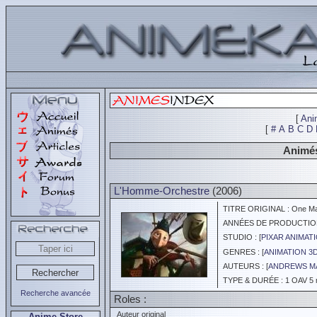
[
Ani
[
#
A
B
C
D
Animés
L'Homme-Orchestre
(2006)
TITRE ORIGINAL : One M
ANNÉES DE PRODUCTION :
STUDIO : [
PIXAR ANIMAT
GENRES : [
ANIMATION 3
AUTEURS : [
ANDREWS M
TYPE & DURÉE : 1 OAV 5 
Recherche avancée
Roles :
Auteur original
Anime Store