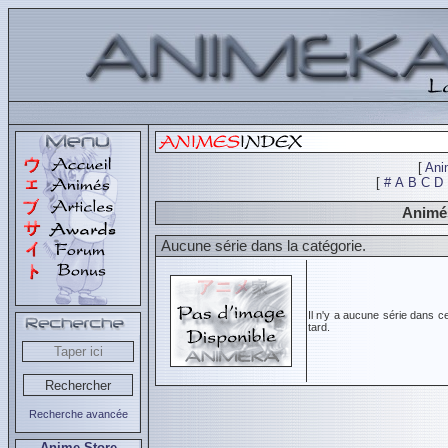
[
Ani
[
#
A
B
C
D
Animés
Aucune série dans la catégorie.
Il n'y a aucune série dans c
tard.
Recherche avancée
Anime Store