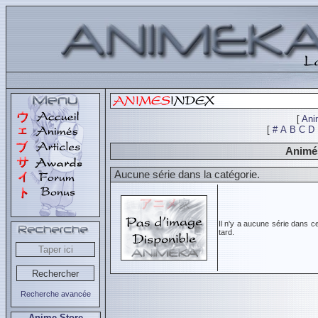
[
Ani
[
#
A
B
C
D
Animés
Aucune série dans la catégorie.
Il n'y a aucune série dans c
tard.
Recherche avancée
Anime Store