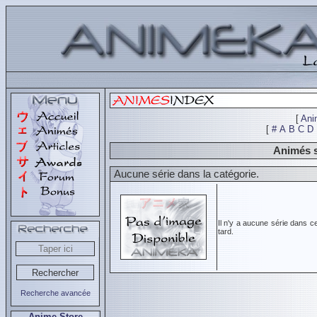
[
Ani
[
#
A
B
C
D
Animés s
Aucune série dans la catégorie.
Il n'y a aucune série dans c
tard.
Recherche avancée
Anime Store