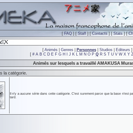
[
FAQ
] [
Staff
] [
Contacts
] [
Stats
] [
Ch
[
Animés
|
Genres
|
Personnes
|
Studios
|
Editeurs
]
[
#
A
B
C
D
E
F
G
H
I
J
K
L
M
N
O
P
Q
R
S
T
U
V
W
X
Y
Animés sur lesquels a travaillé AMAKUSA Mura
 la catégorie.
Il n'y a aucune série dans cette catégorie. C'est surement parce que la base n'est pa
tard.