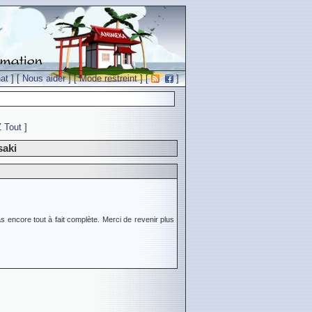
at
] [
Nous aider
] [
Mode restreint
] [
]
Z
Tout
]
saki
s encore tout à fait complète. Merci de revenir plus