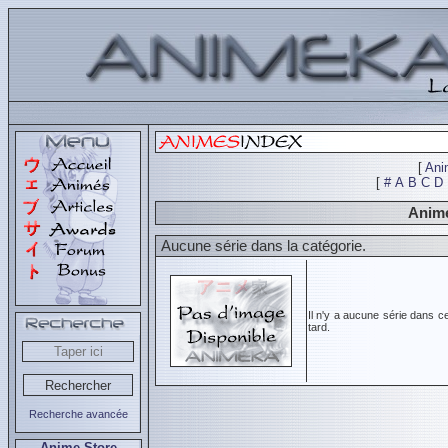
[
Ani
[
#
A
B
C
D
Animé
Aucune série dans la catégorie.
Il n'y a aucune série dans c
tard.
Recherche avancée
Anime Store