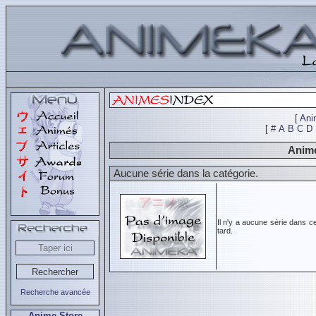
[
Ani
[
#
A
B
C
D
Animé
Aucune série dans la catégorie.
Il n'y a aucune série dans c
tard.
Recherche avancée
Anime Store