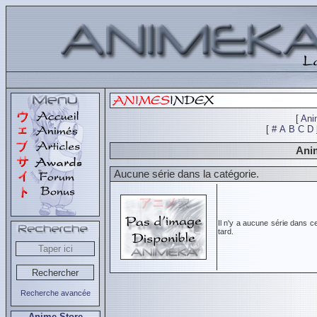
[
Ani
[
#
A
B
C
D
Anim
Aucune série dans la catégorie.
Il n'y a aucune série dans c
tard.
Recherche avancée
Anime Store