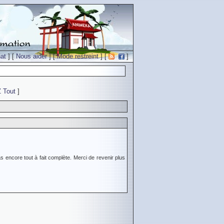
at
] [
Nous aider
] [
Mode restreint
] [
]
Z
Tout
]
s encore tout à fait complète. Merci de revenir plus