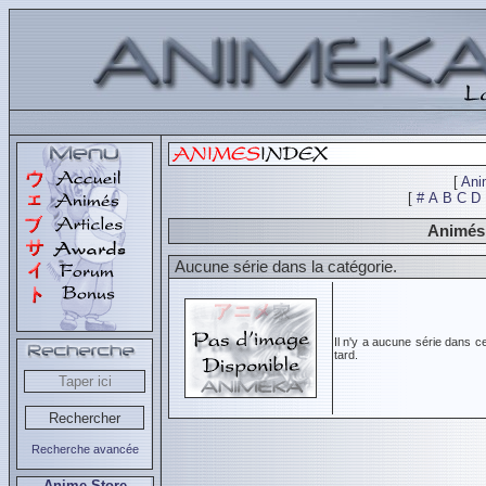
[
Ani
[
#
A
B
C
D
Animés 
Aucune série dans la catégorie.
Il n'y a aucune série dans c
tard.
Recherche avancée
Anime Store