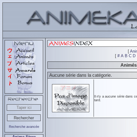
[
Ani
[
#
A
B
C
D
Animés 
Aucune série dans la catégorie.
Il n'y a aucune série dans c
tard.
Recherche avancée
Anime Store