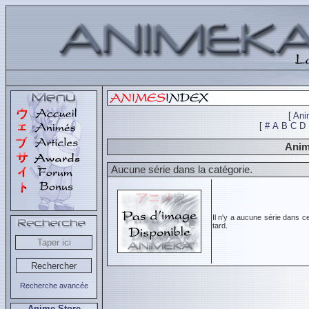
[
Ani
[
#
A
B
C
D
Anim
Aucune série dans la catégorie.
Il n'y a aucune série dans c
tard.
Recherche avancée
Anime Store