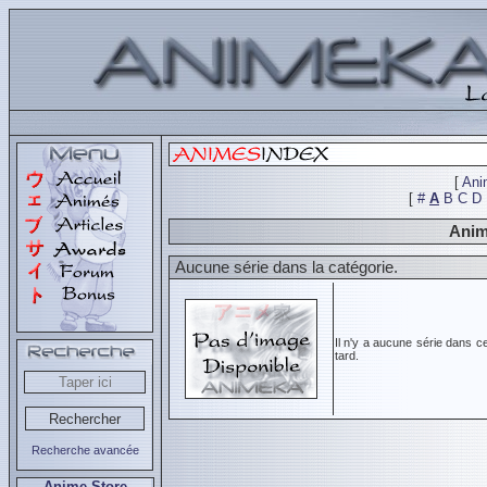
[
Ani
[
#
A
B
C
D
Anim
Aucune série dans la catégorie.
Il n'y a aucune série dans c
tard.
Recherche avancée
Anime Store