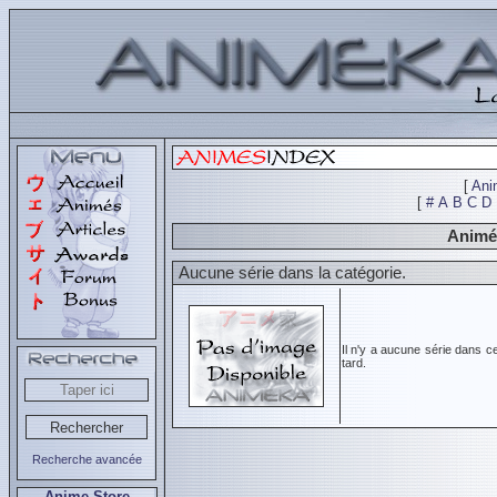
[
Ani
[
#
A
B
C
D
Animés
Aucune série dans la catégorie.
Il n'y a aucune série dans c
tard.
Recherche avancée
Anime Store