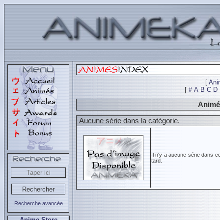
[
Ani
[
#
A
B
C
D
Animés
Aucune série dans la catégorie.
Il n'y a aucune série dans c
tard.
Recherche avancée
Anime Store