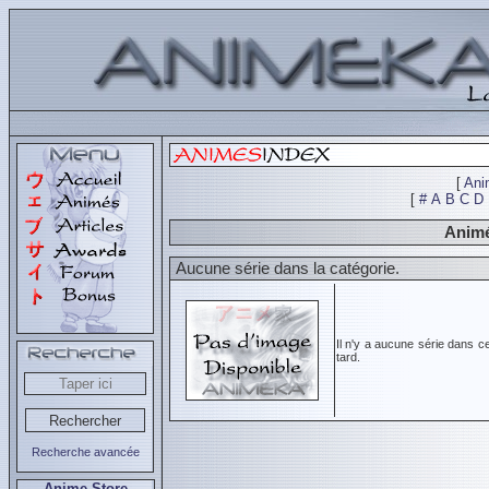
[
Ani
[
#
A
B
C
D
Animé
Aucune série dans la catégorie.
Il n'y a aucune série dans c
tard.
Recherche avancée
Anime Store