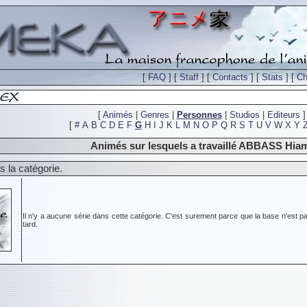
[
FAQ
] [
Staff
] [
Contacts
] [
Stats
] [
Ch
[
Animés
|
Genres
|
Personnes
|
Studios
|
Editeurs
]
[
#
A
B
C
D
E
F
G
H
I
J
K
L
M
N
O
P
Q
R
S
T
U
V
W
X
Y
Animés sur lesquels a travaillé ABBASS Hia
 la catégorie.
Il n'y a aucune série dans cette catégorie. C'est surement parce que la base n'est pa
tard.