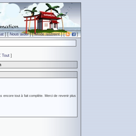
at
] [
Nous aider
] [
Mode restreint
] [
]
Z
Tout
]
m
s encore tout à fait complète. Merci de revenir plus