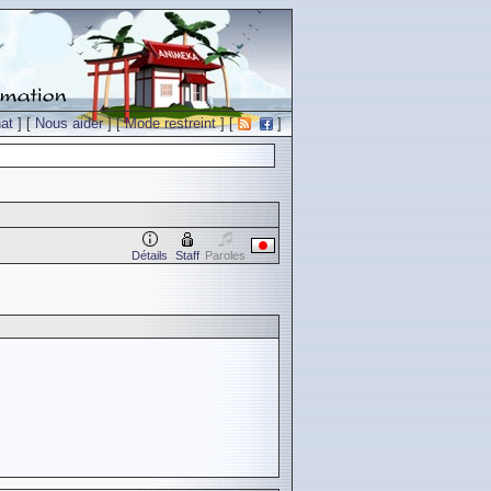
at
] [
Nous aider
] [
Mode restreint
] [
]
Détails
Staff
Paroles