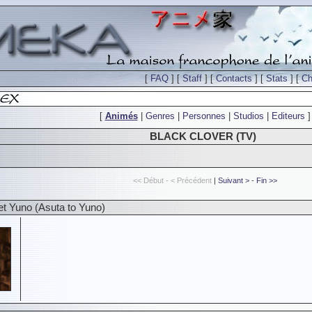
[
FAQ
] [
Staff
] [
Contacts
] [
Stats
] [
Ch
[
Animés
|
Genres
|
Personnes
|
Studios
|
Editeurs
]
BLACK CLOVER (TV)
<< Début - < Précédent
|
Suivant >
-
Fin >>
et Yuno (Asuta to Yuno)