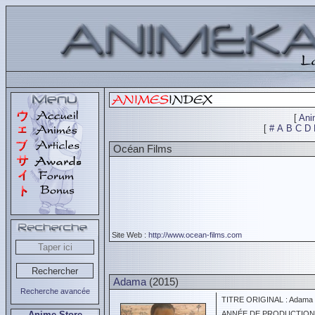
[
Ani
[
#
A
B
C
D
Océan Films
Site Web :
http://www.ocean-films.com
Adama
(2015)
Recherche avancée
TITRE ORIGINAL : Adama
Anime Store
ANNÉE DE PRODUCTION :