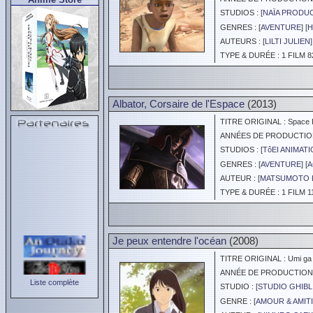
STUDIOS : [
NAÏA PRODU
GENRES : [
AVENTURE
] [
H
AUTEURS : [
LILTI JULIEN
]
TYPE & DURÉE : 1 FILM 8
Albator, Corsaire de l'Espace
(2013)
TITRE ORIGINAL : Space Pi
ANNÉES DE PRODUCTION :
STUDIOS : [
TôEI ANIMAT
GENRES : [
AVENTURE
] [
A
AUTEUR : [
MATSUMOTO L
TYPE & DURÉE : 1 FILM 1
Je peux entendre l'océan
(2008)
TITRE ORIGINAL : Umi ga 
ANNÉE DE PRODUCTION :
Liste complète
STUDIO : [
STUDIO GHIBL
GENRE : [
AMOUR & AMITI