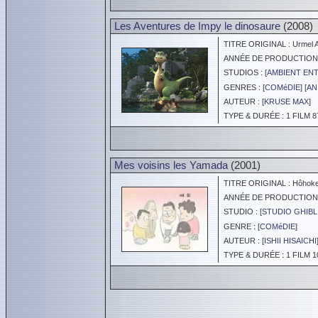
Les Aventures de Impy le dinosaure
(2008)
TITRE ORIGINAL : Urmel A
ANNÉE DE PRODUCTION :
STUDIOS : [
AMBIENT EN
GENRES : [
COMéDIE
] [
AN
AUTEUR : [
KRUSE MAX
]
TYPE & DURÉE : 1 FILM 8
Mes voisins les Yamada
(2001)
TITRE ORIGINAL : Hôhokek
ANNÉE DE PRODUCTION :
STUDIO : [
STUDIO GHIBL
GENRE : [
COMéDIE
]
AUTEUR : [
ISHII HISAICHI
TYPE & DURÉE : 1 FILM 1