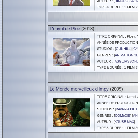
AUTEUR : [
HIMURO SAE
TYPE & DURÉE : 1 FILM 7
L'envol de Ploé
(2018)
TITRE ORIGINAL : Ploey: Y
ANNÉE DE PRODUCTION :
STUDIOS : [
GUNHILL
] [
C
GENRES : [
ANIMATION 3
AUTEUR : [
ASGEIRSSON 
TYPE & DURÉE : 1 FILM 8
Le Monde merveilleux d'Impy
(2009)
TITRE ORIGINAL : Urmel vol
ANNÉE DE PRODUCTION :
STUDIOS : [
BAVARIA PIC
GENRES : [
COMéDIE
] [
AN
AUTEUR : [
KRUSE MAX
]
TYPE & DURÉE : 1 FILM 8