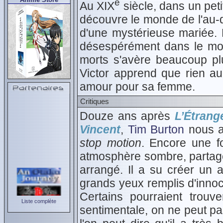
e
Au XIX
siècle, dans un peti
découvre le monde de l'au‑d
d'une mystérieuse mariée.
désespérément dans le mon
morts s'avère beaucoup plu
Victor apprend que rien a
amour pour sa femme.
Critiques
Douze ans après
L’Étrang
Vincent
,
Tim Burton
nous a
stop motion
. Encore une fo
atmosphère sombre, partagé
arrangé. Il a su créer un
grands yeux remplis d'innocen
Certains pourraient trou
Liste complète
sentimentale, on ne peut pas