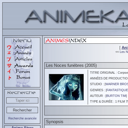
[
An
<<
Les N
Les Noces funèbres (2005)
TITRE ORIGINAL : Corpse 
ANNÉES DE PRODUCTION :
STUDIO : [
WARNER BROS
GENRES : [
FANTASTIQUE
AUTEUR : [
BURTON TIM
]
TYPE & DURÉE : 1 FILM 7
Recherche avancée
Synopsis
Anime Store