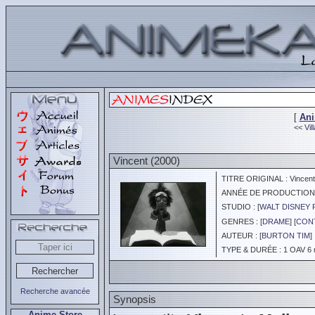
[
An
<<
Vil
Vincent (2000)
TITRE ORIGINAL : Vincent
ANNÉE DE PRODUCTION :
STUDIO : [
WALT DISNEY 
GENRES : [
DRAME
] [
CONT
AUTEUR : [
BURTON TIM
]
TYPE & DURÉE : 1 OAV 6 
Recherche avancée
Synopsis
Anime Store