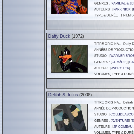
GENRES : [
FAMILIAL & J
AUTEURS : [
PARK NICK
] [
TYPE & DURÉE : 1 FILM 8
Daffy Duck
(1972)
TITRE ORIGINAL : Daffy 
ANNÉES DE PRODUCTION :
STUDIO : [
WARNER BROS
GENRES : [
COMéDIE
] [
CA
AUTEUR : [
AVERY TEX
]
VOLUMES, TYPE & DURÉE :
Delilah & Julius
(2008)
TITRE ORIGINAL : Delilah a
ANNÉE DE PRODUCTION :
STUDIO : [
COLLIDEASCO
GENRES : [
AVENTURE
] [
E
AUTEURS : [
JP COMEAU 
VOLUMES, TYPE & DURÉE 