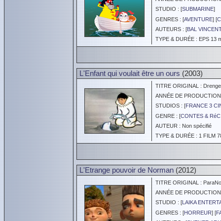
STUDIO : [
SUBMARINE
]
GENRES : [
AVENTURE
] [
C
AUTEURS : [
BAL VINCEN
TYPE & DURÉE : EPS 13 mi
L'Enfant qui voulait être un ours
(2003)
TITRE ORIGINAL : Drengen d
ANNÉE DE PRODUCTION :
STUDIOS : [
FRANCE 3 CI
GENRE : [
CONTES & RéC
AUTEUR : Non spécifié
TYPE & DURÉE : 1 FILM 7
L'Etrange pouvoir de Norman
(2012)
TITRE ORIGINAL : ParaN
ANNÉE DE PRODUCTION :
STUDIO : [
LAIKA ENTERT
GENRES : [
HORREUR
] [
F