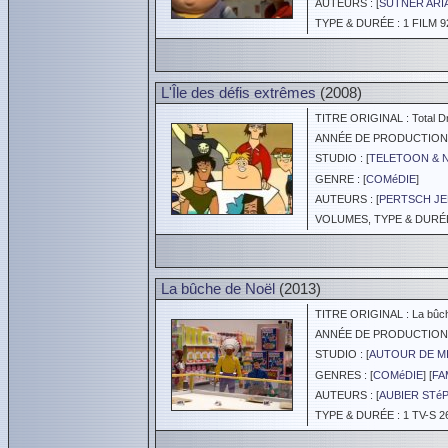
AUTEURS : [
SUTNER ARI
TYPE & DURÉE : 1 FILM 9
L'Île des défis extrêmes
(2008)
TITRE ORIGINAL : Total Dr
ANNÉE DE PRODUCTION :
STUDIO : [
TELETOON & 
GENRE : [
COMéDIE
]
AUTEURS : [
PERTSCH JE
VOLUMES, TYPE & DURÉE 
La bûche de Noël
(2013)
TITRE ORIGINAL : La bûch
ANNÉE DE PRODUCTION :
STUDIO : [
AUTOUR DE M
GENRES : [
COMéDIE
] [
FA
AUTEURS : [
AUBIER STé
TYPE & DURÉE : 1 TV-S 2