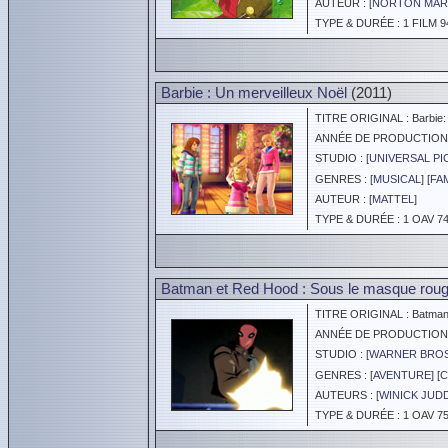
AUTEUR : [
NORTON MAR
TYPE & DURÉE : 1 FILM 9
Barbie : Un merveilleux Noël
(2011)
TITRE ORIGINAL : Barbie: 
ANNÉE DE PRODUCTION :
STUDIO : [
UNIVERSAL P
GENRES : [
MUSICAL
] [
FA
AUTEUR : [
MATTEL
]
TYPE & DURÉE : 1 OAV 74
Batman et Red Hood : Sous le masque rou
TITRE ORIGINAL : Batman:
ANNÉE DE PRODUCTION :
STUDIO : [
WARNER BROS
GENRES : [
AVENTURE
] [
C
AUTEURS : [
WINICK JUD
TYPE & DURÉE : 1 OAV 75