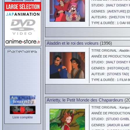
STUDIO : [
WALT DISNEY 
GENRES : [
AVENTURE
] [
D
AUTEURS : [
SHELTON T
TYPE & DURÉE : 1 OAV 69
Aladdin et le roi des voleurs
(1996)
TITRE ORIGINAL : Aladdin a
ANNÉE DE PRODUCTION :
STUDIO : [
WALT DISNEY 
GENRES : [
HISTORIQUE
] 
AUTEUR : [
STONES TAD
]
TYPE & DURÉE : 1 FILM 8
Arrietty, le Petit Monde des Chapardeurs
(20
TITRE ORIGINAL : Kariguras
ANNÉE DE PRODUCTION :
Liste complète
STUDIO : [
STUDIO GHIBL
GENRES : [
AMOUR & AMI