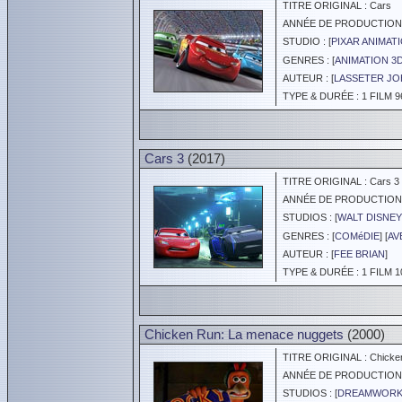
TITRE ORIGINAL : Cars
ANNÉE DE PRODUCTION :
STUDIO : [
PIXAR ANIMAT
GENRES : [
ANIMATION 3
AUTEUR : [
LASSETER J
TYPE & DURÉE : 1 FILM 9
Cars 3
(2017)
TITRE ORIGINAL : Cars 3
ANNÉE DE PRODUCTION :
STUDIOS : [
WALT DISNEY
GENRES : [
COMéDIE
] [
AV
AUTEUR : [
FEE BRIAN
]
TYPE & DURÉE : 1 FILM 1
Chicken Run: La menace nuggets
(2000)
TITRE ORIGINAL : Chicke
ANNÉE DE PRODUCTION :
STUDIOS : [
DREAMWORKS