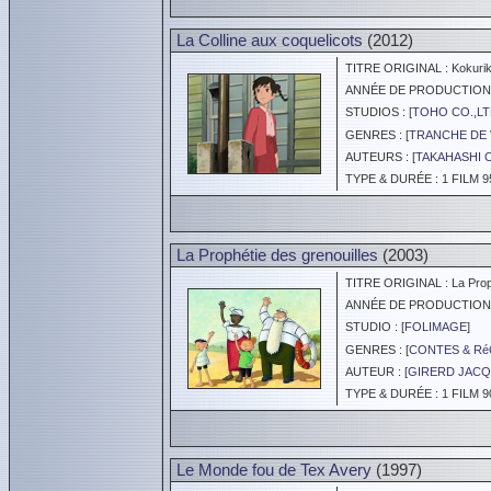
La Colline aux coquelicots
(2012)
TITRE ORIGINAL : Kokurik
ANNÉE DE PRODUCTION :
STUDIOS : [
TOHO CO.,LT
GENRES : [
TRANCHE DE 
AUTEURS : [
TAKAHASHI 
TYPE & DURÉE : 1 FILM 9
La Prophétie des grenouilles
(2003)
TITRE ORIGINAL : La Prophé
ANNÉE DE PRODUCTION :
STUDIO : [
FOLIMAGE
]
GENRES : [
CONTES & Ré
AUTEUR : [
GIRERD JAC
TYPE & DURÉE : 1 FILM 9
Le Monde fou de Tex Avery
(1997)