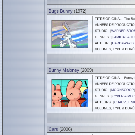
Bugs Bunny
(1972)
TITRE ORIGINAL : The Bu
ANNÉES DE PRODUCTION :
STUDIO : [
WARNER BROS
GENRES : [
FAMILIAL & J
AUTEUR : [
HARDAWAY B
VOLUMES, TYPE & DURÉE 
Bunny Maloney
(2009)
TITRE ORIGINAL : Bunny 
ANNÉES DE PRODUCTION :
STUDIO : [
MOONSCOOP
]
GENRES : [
CYBER & ME
AUTEURS : [
CHAUVET NI
VOLUMES, TYPE & DURÉE 
Cars
(2006)