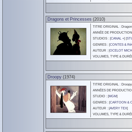
Dragons et Princesses
(2010)
TITRE ORIGINAL : Dragons
ANNÉE DE PRODUCTION :
STUDIOS : [
CANAL +
] [
ST
GENRES : [
CONTES & Ré
AUTEUR : [
OCELOT MIC
VOLUMES, TYPE & DURÉE 
Droopy
(1974)
TITRE ORIGINAL : Droopy
ANNÉES DE PRODUCTION :
STUDIO : [
MGM
]
GENRES : [
CARTOON & 
AUTEUR : [
AVERY TEX
]
VOLUMES, TYPE & DURÉE 