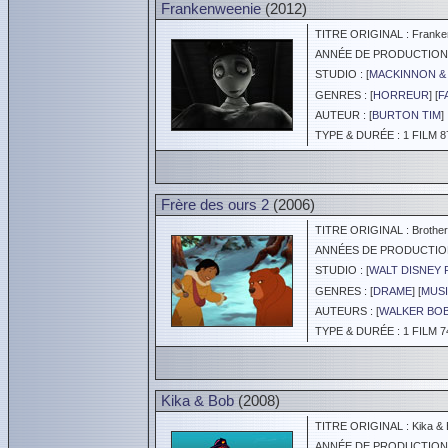
Frankenweenie
(2012)
TITRE ORIGINAL : Franke
ANNÉE DE PRODUCTION :
STUDIO : [
MACKINNON &
GENRES : [
HORREUR
] [
F
AUTEUR : [
BURTON TIM
]
TYPE & DURÉE : 1 FILM 8
Frère des ours 2
(2006)
TITRE ORIGINAL : Brother 
ANNÉES DE PRODUCTION :
STUDIO : [
WALT DISNEY 
GENRES : [
DRAME
] [
MUS
AUTEURS : [
WALKER BO
TYPE & DURÉE : 1 FILM 7
Kika & Bob
(2008)
TITRE ORIGINAL : Kika & 
ANNÉE DE PRODUCTION :