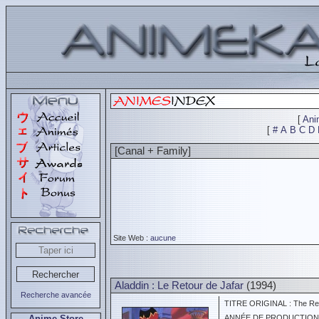
[
Ani
[
#
A
B
C
D
[Canal + Family]
Site Web :
aucune
Aladdin : Le Retour de Jafar
(1994)
Recherche avancée
TITRE ORIGINAL : The Retu
Anime Store
ANNÉE DE PRODUCTION :