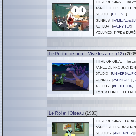
TITRE ORIGINAL : The Wac
ANNÉE DE PRODUCTION :
STUDIO : [
DIC ENT.
]
GENRES : [
FAMILIAL & J
AUTEUR : [
AVERY TEX
]
VOLUMES, TYPE & DURÉE 
Le Petit dinosaure : Vive les amis (13)
(2008
TITRE ORIGINAL : The Land
ANNÉE DE PRODUCTION :
STUDIO : [
UNIVERSAL P
GENRES : [
AVENTURE
] [
F
AUTEUR : [
BLUTH DON
]
TYPE & DURÉE : 1 FILM 6
Le Roi et l'Oiseau
(1980)
TITRE ORIGINAL : Le Roi e
ANNÉE DE PRODUCTION :
STUDIOS : [
ANTENNE 2
] [