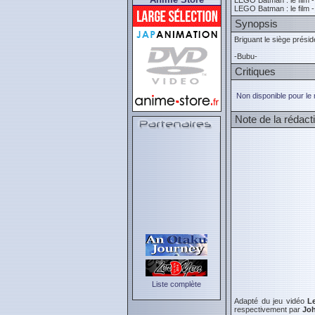
LEGO Batman : le film 
LEGO Batman : le film 
Synopsis
Briguant le siège présid
-Bubu-
Critiques
Non disponible pour le
Note de la rédact
Liste complète
Adapté du jeu vidéo
L
respectivement par
Joh