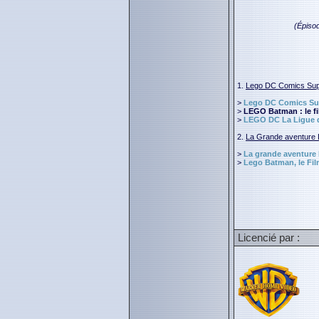
(Épiso
1.
Lego DC Comics Sup
>
Lego DC Comics Supe
>
LEGO Batman : le fi
>
LEGO DC La Ligue de
2.
La Grande aventure
>
La grande aventure
>
Lego Batman, le Fi
Licencié par :