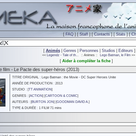
[
FAQ
] [
Staff
] [
Contacts
] [
Stats
] [
Ch
[
Animés
|
Genres
|
Personnes
|
Studios
|
Editeurs
]
<<
Legendz - Tale of th...
:: Animes ::
Lego Batman, le Film
>>
[
Aider à compléter la fiche
]
 film - Le Pacte des super-héros (2013)
TITRE ORIGINAL : Lego Batman : the Movie - DC Super Heroes Unite
ANNÉE DE PRODUCTION : 2013
STUDIO : [
TT ANIMATION
]
GENRES : [
ACTION
] [
CARTOON & COMIC
]
AUTEURS : [
BURTON JON
] [
GOODMAN DAVID A.
]
TYPE & DURÉE : 1 FILM 71 mins