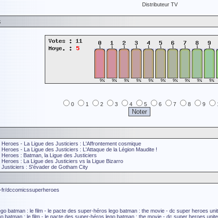
Distributeur TV
s
0
1
2
3
4
5
6
7
8
9
eroes - La Ligue des Justiciers : L'Affrontement cosmique
roes - La Ligue des Justiciers : L'Attaque de la Légion Maudite !
eroes : Batman, la Ligue des Justiciers
eroes : La Ligue des Justiciers vs la Ligue Bizarro
usticiers : S'évader de Gotham City
r-fr/dccomicssuperheroes
ego batman : le film - le pacte des super-héros
lego batman : the movie - dc super heroes uni
go batman : le film - le pacte des super-héros
lego batman : the movie - dc super heroes unit