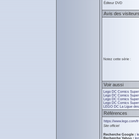
Éditeur DVD
Avis des visiteur
Notez cette série :
Voir aussi
Lego DC Comics Super H
Lego DC Comics Super He
Lego DC Comics Super H
Lego DC Comics Super H
LEGO DC La Ligue des J
Références
https://www.lego.com/f
Site officiel
Recherche Google :
l
Recherche Yahoo :
le