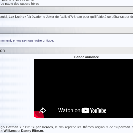
- Unité des supers héros
- Le pacte des supers héros
entiel,
Lex Luthor
fait évader le Joker de l'asile d'Arkham pour qu'il l'aide à se débarrasser 
 moment, envoyez-nous votre critique.
ion
Bande annonce
ego Batman 2 : DC Super Heroes
, le film reprend les thèmes originaux de
Superman
d
n Williams
et
Danny Elfman
.