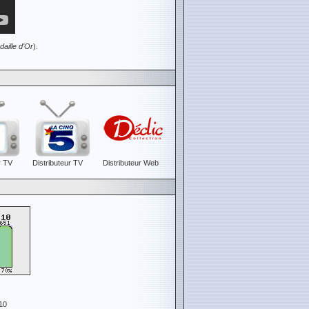
daille d'Or
).
r TV
Distributeur TV
Distributeur Web
10