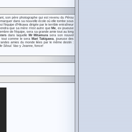
nfant, son père photographe qui est revenu du
Pérou
ite remarquer dans sa nouvelle école où elle tombe sous
nsi l'équipe d'Hikawa dirigée par le terrible entraîneur
prendra que sa mère n'est autre que
Me
, ex-joueuse
embre de l'équipe, sera sa grande amie tout au long
ters
dans laquelle
Mr Mitamura
sera son nouvel
es tout comme le sera
Mari Takigawa
, joueuse des
s grandes amies du monde liées par le même destin :
de Séoul
. Vas-y Jeanne, fonce!