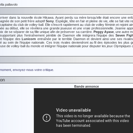
lla pallavolo
arriver dans la nouvelle école Hikawa. Ayant perdu sa mère lorsqu’elle était encore une e
agnée de son petit frère adoptif
Sony
. Espiègle, tête en l'air et pleine de vie, elle se fait v
 capitaine du club de volley-ball. Elle s'inscrit rapidement au club de volley féminin et rejoint ai
ée au début, elle se révélera une grande joueuse et une vraie professionnelle. Jeanne ap
choix de se séparer de sa fille unique afin de préserver sa carrière.
Peggy Ayase
, une autre m
supportant plus l'entraînement pénible de Daemon elle intégrera l'équipe des
Seven Figh
nt l'équipe des
Lunicorn
entraînée par le terrible Daemon et devient ainsi une ses rival
é au sein de l'équipe nationale. Ces trois rivales deviendront au fil des épisodes les plu
euse de volley-ball du monde et intégrer l'équipe nationale pour disputer les
jeux Olympiques 
 moment, envoyez-nous votre critique.
ion
Bande annonce