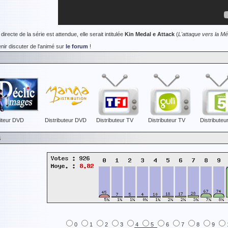
irecte de la série est attendue, elle serait intitulée
Kin Medal e Attack
(
L'attaque vers la Mé
nir discuter de l'animé sur
le forum
!
iteur DVD
Distributeur DVD
Distributeur TV
Distributeur TV
Distributeu
s
0
1
2
3
4
5
6
7
8
9