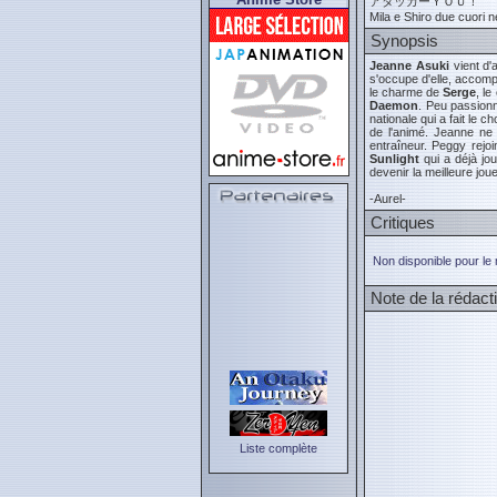
アタッカーＹＯＵ！
Mila e Shiro due cuori ne
Synopsis
Jeanne Asuki
vient d'
s'occupe d'elle, accomp
le charme de
Serge
, le
Daemon
. Peu passionn
nationale qui a fait le 
de l'animé. Jeanne ne 
entraîneur. Peggy rejoi
Sunlight
qui a déjà jou
devenir la meilleure jou
-Aurel-
Critiques
Non disponible pour le
Note de la rédact
Liste complète