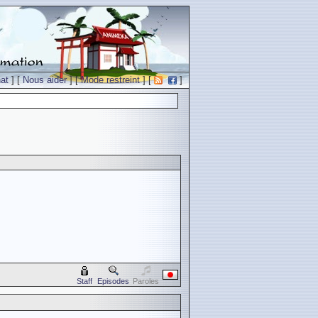
at
] [
Nous aider
] [
Mode restreint
] [
]
Staff
Episodes
Paroles