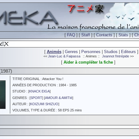
[
FAQ
] [
Staff
] [
Contacts
] [
Stats
] [
Ch
[
Animés
|
Genres
|
Personnes
|
Studios
|
Editeurs
]
<<
Jean-Luc & Faipassa
:: Animes ::
Jeannot l'intrépide
>>
[
Aider à compléter la fiche
]
(1987)
TITRE ORIGINAL : Attacker You !
ANNÉES DE PRODUCTION : 1984 - 1985
STUDIO : [
KNACK EIGA
]
GENRES : [
SPORT
] [
AMOUR & AMITIé
]
AUTEUR : [
KOIZUMI SHIZUO
]
VOLUMES, TYPE & DURÉE : 58 EPS 25 mins