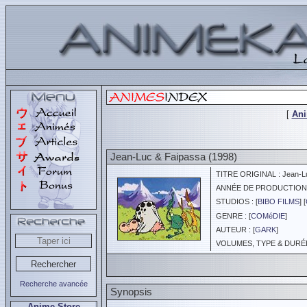
[
An
Jean-Luc & Faipassa (1998)
TITRE ORIGINAL : Jean-Lu
ANNÉE DE PRODUCTION :
STUDIOS : [
BIBO FILMS
] [
GENRE : [
COMéDIE
]
AUTEUR : [
GARK
]
VOLUMES, TYPE & DURÉE 
Recherche avancée
Synopsis
Anime Store