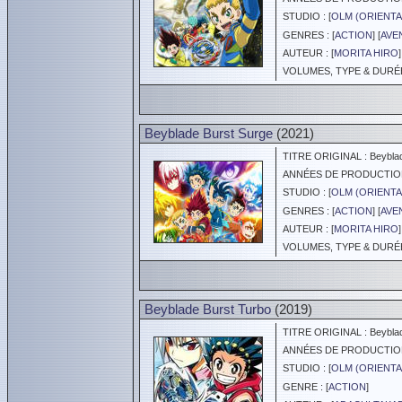
STUDIO : [
OLM (ORIENTA
GENRES : [
ACTION
] [
AVE
AUTEUR : [
MORITA HIRO
]
VOLUMES, TYPE & DURÉE 
Beyblade Burst Surge
(2021)
TITRE ORIGINAL : Beyblad
ANNÉES DE PRODUCTION :
STUDIO : [
OLM (ORIENTA
GENRES : [
ACTION
] [
AVE
AUTEUR : [
MORITA HIRO
]
VOLUMES, TYPE & DURÉE 
Beyblade Burst Turbo
(2019)
TITRE ORIGINAL : Beyblad
ANNÉES DE PRODUCTION :
STUDIO : [
OLM (ORIENTA
GENRE : [
ACTION
]