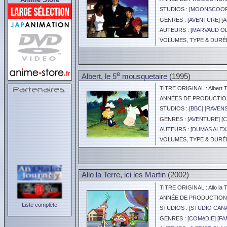
STUDIOS : [
MOONSCOO
GENRES : [
AVENTURE
] [
A
AUTEURS : [
MARVAUD OL
VOLUMES, TYPE & DURÉE 
e
Albert, le 5
mousquetaire
(1995)
TITRE ORIGINAL : Albert T
ANNÉES DE PRODUCTION :
STUDIOS : [
BBC
] [
RAVEN
GENRES : [
AVENTURE
] [
C
AUTEURS : [
DUMAS ALE
VOLUMES, TYPE & DURÉE 
Allo la Terre, ici les Martin
(2002)
TITRE ORIGINAL : Allo la Ter
ANNÉE DE PRODUCTION :
Liste complète
STUDIOS : [
STUDIO CAN
GENRES : [
COMéDIE
] [
FA