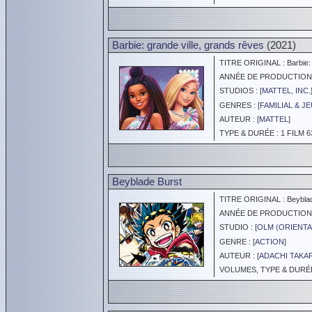
Barbie: grande ville, grands rêves
(2021)
TITRE ORIGINAL : Barbie: B
ANNÉE DE PRODUCTION :
STUDIOS : [
MATTEL, INC.
GENRES : [
FAMILIAL & J
AUTEUR : [
MATTEL
]
TYPE & DURÉE : 1 FILM 6
Beyblade Burst
TITRE ORIGINAL : Beyblad
ANNÉE DE PRODUCTION :
STUDIO : [
OLM (ORIENTA
GENRE : [
ACTION
]
AUTEUR : [
ADACHI TAKA
VOLUMES, TYPE & DURÉE 