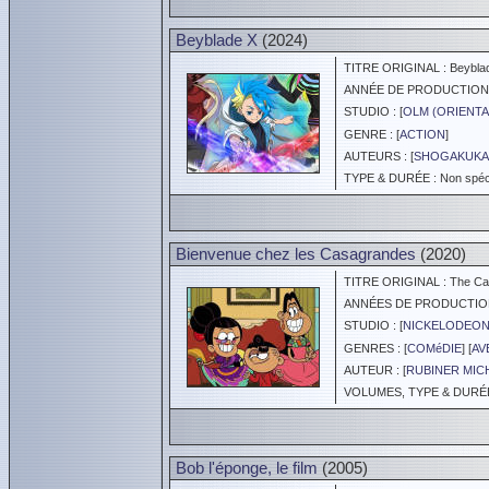
Beyblade X
(2024)
TITRE ORIGINAL : Beybla
ANNÉE DE PRODUCTION :
STUDIO : [
OLM (ORIENTA
GENRE : [
ACTION
]
AUTEURS : [
SHOGAKUK
TYPE & DURÉE : Non spéci
Bienvenue chez les Casagrandes
(2020)
TITRE ORIGINAL : The Ca
ANNÉES DE PRODUCTION :
STUDIO : [
NICKELODEO
GENRES : [
COMéDIE
] [
AV
AUTEUR : [
RUBINER MIC
VOLUMES, TYPE & DURÉE 
Bob l'éponge, le film
(2005)