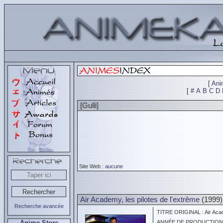
[
Ani
[
#
A
B
C
D
[Gulli]
Site Web :
aucune
Air Academy, les pilotes de l'extrême
(1999)
Recherche avancée
TITRE ORIGINAL : Air Academ
Anime Store
ANNÉE DE PRODUCTION :