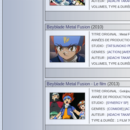
AUTEUR : [
ADACHI TAKA
VOLUMES, TYPE & DURÉE 
Beyblade Metal Fusion
(2010)
TITRE ORIGINAL : Metal Fi
ANNÉES DE PRODUCTION :
STUDIO : [
TATSUNOKO 
GENRES : [
ACTION
] [
AVE
AUTEUR : [
ADACHI TAKA
VOLUMES, TYPE & DURÉE 
Beyblade Metal Fusion - Le film
(2013)
TITRE ORIGINAL : Gekijouba
ANNÉE DE PRODUCTION :
STUDIO : [
SYNERGY SP
]
GENRES : [
COMéDIE
] [
AC
AUTEUR : [
ADACHI TAKA
TYPE & DURÉE : 1 FILM 7