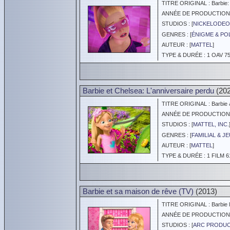
TITRE ORIGINAL : Barbie:
ANNÉE DE PRODUCTION :
STUDIOS : [
NICKELODE
GENRES : [
ÉNIGME & PO
AUTEUR : [
MATTEL
]
TYPE & DURÉE : 1 OAV 75
Barbie et Chelsea: L'anniversaire perdu
(202
TITRE ORIGINAL : Barbie &
ANNÉE DE PRODUCTION :
STUDIOS : [
MATTEL, INC.
GENRES : [
FAMILIAL & J
AUTEUR : [
MATTEL
]
TYPE & DURÉE : 1 FILM 6
Barbie et sa maison de rêve (TV)
(2013)
TITRE ORIGINAL : Barbie li
ANNÉE DE PRODUCTION :
STUDIOS : [
ARC PRODUC