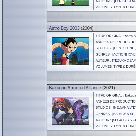
AUTEURS : [
LERIST CLA
VOLUMES, TYPE & DURÉE 
Astro Boy 2003
(2004)
TITRE ORIGINAL : Astro B
ANNÉES DE PRODUCTION :
STUDIOS : [
DENTSU INC.
GENRES : [
ACTION
] [
CYB
AUTEUR : [
TEZUKA OSA
VOLUMES, TYPE & DURÉE 
Bakugan Armored Alliance
(2021)
TITRE ORIGINAL : Bakugan
ANNÉES DE PRODUCTION :
STUDIOS : [
NELVANA LTD
GENRES : [
ESPACE & SCI
AUTEUR : [
SEGA TOYS CO
VOLUMES, TYPE & DURÉE 