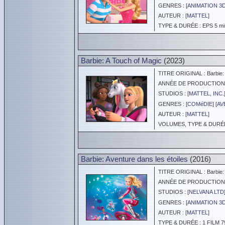
GENRES : [
ANIMATION 3
AUTEUR : [
MATTEL
]
TYPE & DURÉE : EPS 5 min
Barbie: A Touch of Magic
(2023)
TITRE ORIGINAL : Barbie: 
ANNÉE DE PRODUCTION :
STUDIOS : [
MATTEL, INC.
GENRES : [
COMéDIE
] [
AV
AUTEUR : [
MATTEL
]
VOLUMES, TYPE & DURÉE 
Barbie: Aventure dans les étoiles
(2016)
TITRE ORIGINAL : Barbie: S
ANNÉE DE PRODUCTION :
STUDIOS : [
NELVANA LTD
GENRES : [
ANIMATION 3
AUTEUR : [
MATTEL
]
TYPE & DURÉE : 1 FILM 7