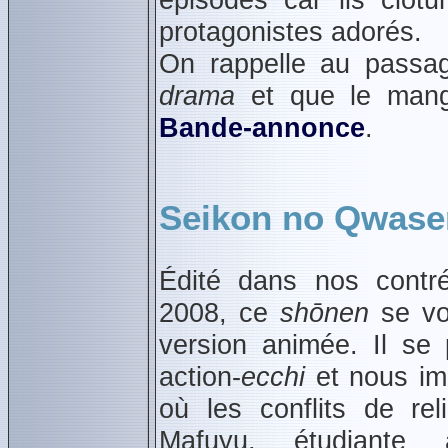
protagonistes adorés.
On rappelle au passag
drama
et que le manga
Bande‑annonce
.
Seikon no Qwase
Édité dans nos contr
2008, ce
shōnen
se voi
version animée. Il se 
action-
ecchi
et nous i
où les conflits de rel
Mafuyu, étudiante 