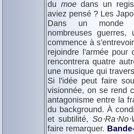
du
moe
dans un regist
aviez pensé ? Les Japona
Dans un monde e
nombreuses guerres,
commence à s'entrevoir
rejoindre l'armée pour 
rencontrera quatre autr
une musique qui travers
Si l'idée peut faire s
visionnée, on se rend c
antagonisme entre la f
du background. À condit
et subtilité,
So⋅Ra⋅No⋅
faire remarquer.
Bande