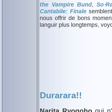
the Vampire Bund
,
So⋅R
Cantabile: Finale
semblent 
nous offrir de bons moment
languir plus longtemps, voy
Durarara!!
Narita Ryogoho
qui n'