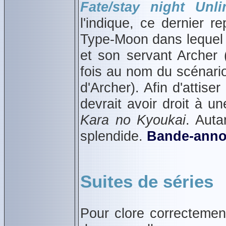
Fate/stay night Unl
l'indique, ce dernier r
Type‑Moon dans lequel l
et son servant Archer 
fois au nom du scénario
d'Archer). Afin d'attise
devrait avoir droit à u
Kara no Kyoukai
. Auta
splendide.
Bande‑ann
Suites de séries
Pour clore correcteme