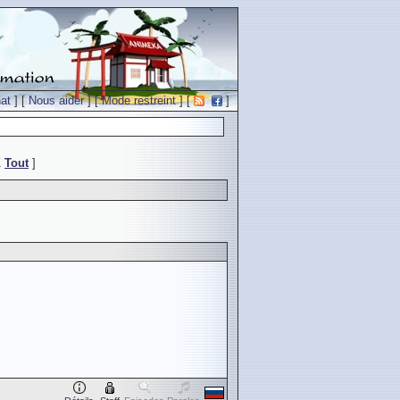
at
] [
Nous aider
] [
Mode restreint
] [
]
Z
Tout
]