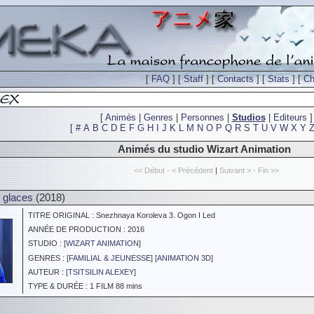
[
FAQ
] [
Staff
] [
Contacts
] [
Stats
] [
Ch
[
Animés
|
Genres
|
Personnes
|
Studios
|
Editeurs
]
[
#
A
B
C
D
E
F
G
H
I
J
K
L
M
N
O
P
Q
R
S
T
U
V
W
X
Y
Animés du studio Wizart Animation
<< Début - < Précédent
|
Suivant > - Fin >>
 glaces
(2018)
TITRE ORIGINAL : Snezhnaya Koroleva 3. Ogon I Led
ANNÉE DE PRODUCTION : 2016
STUDIO : [
WIZART ANIMATION
]
GENRES : [
FAMILIAL & JEUNESSE
] [
ANIMATION 3D
]
AUTEUR : [
TSITSILIN ALEXEY
]
TYPE & DURÉE : 1 FILM 88 mins