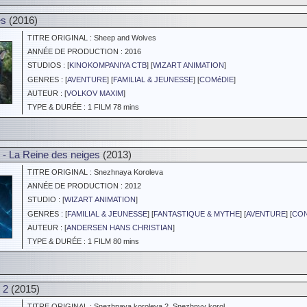
es
(2016)
TITRE ORIGINAL : Sheep and Wolves
ANNÉE DE PRODUCTION : 2016
STUDIOS : [
KINOKOMPANIYA CTB
] [
WIZART ANIMATION
]
GENRES : [
AVENTURE
] [
FAMILIAL & JEUNESSE
] [
COMéDIE
]
AUTEUR : [
VOLKOV MAXIM
]
TYPE & DURÉE : 1 FILM 78 mins
- La Reine des neiges
(2013)
TITRE ORIGINAL : Snezhnaya Koroleva
ANNÉE DE PRODUCTION : 2012
STUDIO : [
WIZART ANIMATION
]
GENRES : [
FAMILIAL & JEUNESSE
] [
FANTASTIQUE & MYTHE
] [
AVENTURE
] [
CON
AUTEUR : [
ANDERSEN HANS CHRISTIAN
]
TYPE & DURÉE : 1 FILM 80 mins
 2
(2015)
TITRE ORIGINAL : Snezhnaya koroleva 2. Snezhnyy korol