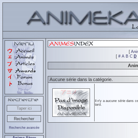
[
Ani
[
#
A
B
C
D
Anim
Aucune série dans la catégorie.
Il n'y a aucune série dans c
tard.
Recherche avancée
Anime Store