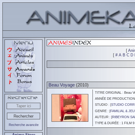
[
Ani
[
#
A
B
C
D
Beau Voyage
(2010)
TITRE ORIGINAL : Beau V
ANNÉE DE PRODUCTION :
STUDIO : [
STUDIO CORR
GENRE : [
FAMILIAL & JE
AUTEUR : [
RIBEYRON S
TYPE & DURÉE : 1 FILM 9
Recherche avancée
Anime Store