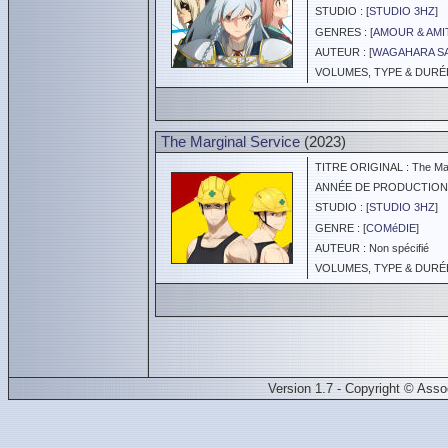
STUDIO : [
STUDIO 3HZ
]
GENRES : [
AMOUR & AMI
AUTEUR : [
WAGAHARA S
VOLUMES, TYPE & DURÉE 
The Marginal Service
(2023)
TITRE ORIGINAL : The Mar
ANNÉE DE PRODUCTION :
STUDIO : [
STUDIO 3HZ
]
GENRE : [
COMéDIE
]
AUTEUR : Non spécifié
VOLUMES, TYPE & DURÉE 
Version 1.7 - Copyright © Ass