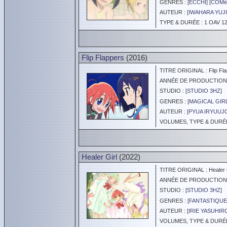
GENRES : [
ECCHI
] [
COMé
AUTEUR : [
IWAHARA YUJI
TYPE & DURÉE : 1 OAV 12
Flip Flappers
(2016)
TITRE ORIGINAL : Flip Fla
ANNÉE DE PRODUCTION :
STUDIO : [
STUDIO 3HZ
]
GENRES : [
MAGICAL GIR
AUTEUR : [
PYUA IRYUUJ
VOLUMES, TYPE & DURÉE 
Healer Girl
(2022)
TITRE ORIGINAL : Healer G
ANNÉE DE PRODUCTION :
STUDIO : [
STUDIO 3HZ
]
GENRES : [
FANTASTIQUE
AUTEUR : [
IRIE YASUHIR
VOLUMES, TYPE & DURÉE 