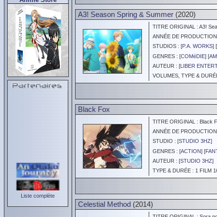
A3! Season Spring & Summer
(2020)
TITRE ORIGINAL : A3! Sea
ANNÉE DE PRODUCTION :
STUDIOS : [
P.A. WORKS
] [
GENRES : [
COMéDIE
] [
AM
AUTEUR : [
LIBER ENTER
VOLUMES, TYPE & DURÉE 
Black Fox
TITRE ORIGINAL : Black 
ANNÉE DE PRODUCTION :
STUDIO : [
STUDIO 3HZ
]
GENRES : [
ACTION
] [
FAN
AUTEUR : [
STUDIO 3HZ
]
TYPE & DURÉE : 1 FILM 1
Liste complète
Celestial Method
(2014)
TITRE ORIGINAL : Sora n