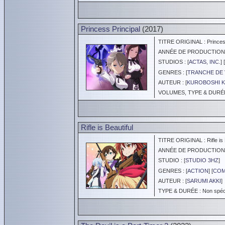
Princess Principal
(2017)
TITRE ORIGINAL : Princess
ANNÉE DE PRODUCTION :
STUDIOS : [
ACTAS, INC.
] [
GENRES : [
TRANCHE DE 
AUTEUR : [
KUROBOSHI 
VOLUMES, TYPE & DURÉE 
Rifle is Beautiful
TITRE ORIGINAL : Rifle is B
ANNÉE DE PRODUCTION :
STUDIO : [
STUDIO 3HZ
]
GENRES : [
ACTION
] [
COM
AUTEUR : [
SARUMI AKKI
]
TYPE & DURÉE : Non spéci