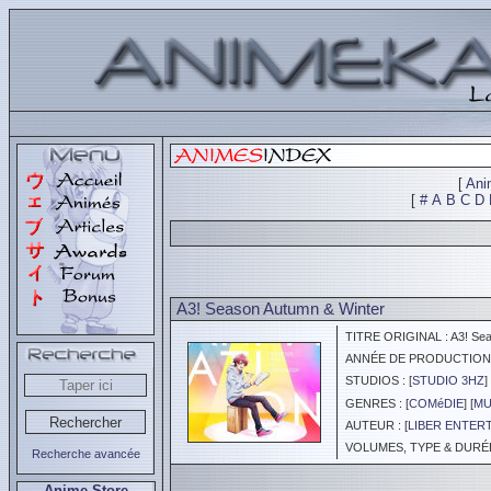
[
Ani
[
#
A
B
C
D
A3! Season Autumn & Winter
TITRE ORIGINAL : A3! Sea
ANNÉE DE PRODUCTION :
STUDIOS : [
STUDIO 3HZ
] 
GENRES : [
COMéDIE
] [
MU
AUTEUR : [
LIBER ENTER
VOLUMES, TYPE & DURÉE 
Recherche avancée
Anime Store