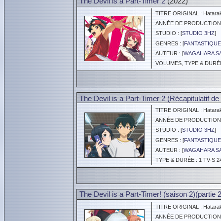
The Devil is a Part-Timer 2
(2022)
TITRE ORIGINAL : Hatarak
ANNÉE DE PRODUCTION :
STUDIO : [
STUDIO 3HZ
]
GENRES : [
FANTASTIQUE
AUTEUR : [
WAGAHARA S
VOLUMES, TYPE & DURÉE 
The Devil is a Part-Timer 2 (Récapitulatif de 
TITRE ORIGINAL : Hatara
ANNÉE DE PRODUCTION :
STUDIO : [
STUDIO 3HZ
]
GENRES : [
FANTASTIQUE
AUTEUR : [
WAGAHARA S
TYPE & DURÉE : 1 TV-S 2
The Devil is a Part-Timer! (saison 2)(partie 2
TITRE ORIGINAL : Hatarak
ANNÉE DE PRODUCTION :