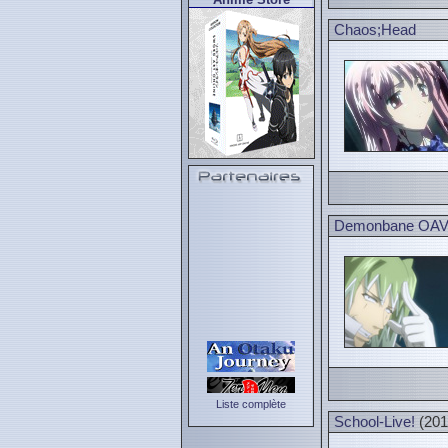
Chaos;Head
Demonbane OA
Liste complète
School-Live!
(201