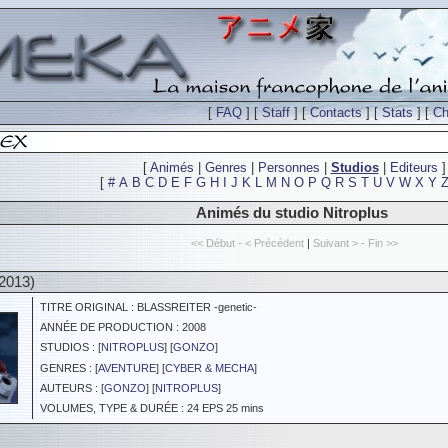
[
FAQ
] [
Staff
] [
Contacts
] [
Stats
] [
Ch
[
Animés
|
Genres
|
Personnes
|
Studios
|
Editeurs
]
[
#
A
B
C
D
E
F
G
H
I
J
K
L
M
N
O
P
Q
R
S
T
U
V
W
X
Y
Animés du studio Nitroplus
<< Début - < Précédent
|
Suivant > - Fin >>
2013)
TITRE ORIGINAL : BLASSREITER -genetic-
ANNÉE DE PRODUCTION : 2008
STUDIOS : [
NITROPLUS
] [
GONZO
]
GENRES : [
AVENTURE
] [
CYBER & MECHA
]
AUTEURS : [
GONZO
] [
NITROPLUS
]
VOLUMES, TYPE & DURÉE : 24 EPS 25 mins