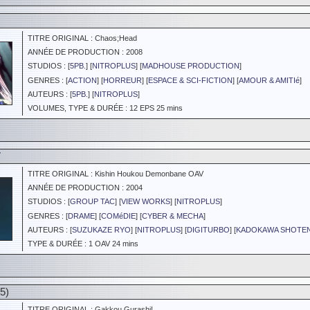
TITRE ORIGINAL : Chaos;Head
ANNÉE DE PRODUCTION : 2008
STUDIOS : [
5PB.
] [
NITROPLUS
] [
MADHOUSE PRODUCTION
]
GENRES : [
ACTION
] [
HORREUR
] [
ESPACE & SCI-FICTION
] [
AMOUR & AMITIé
]
AUTEURS : [
5PB.
] [
NITROPLUS
]
VOLUMES, TYPE & DURÉE : 12 EPS 25 mins
V
TITRE ORIGINAL : Kishin Houkou Demonbane OAV
ANNÉE DE PRODUCTION : 2004
STUDIOS : [
GROUP TAC
] [
VIEW WORKS
] [
NITROPLUS
]
GENRES : [
DRAME
] [
COMéDIE
] [
CYBER & MECHA
]
AUTEURS : [
SUZUKAZE RYO
] [
NITROPLUS
] [
DIGITURBO
] [
KADOKAWA SHOTE
TYPE & DURÉE : 1 OAV 24 mins
5)
TITRE ORIGINAL : Gakkou Gurashi!