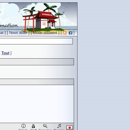
at
] [
Nous aider
] [
Mode restreint
] [
]
Z
Tout
]