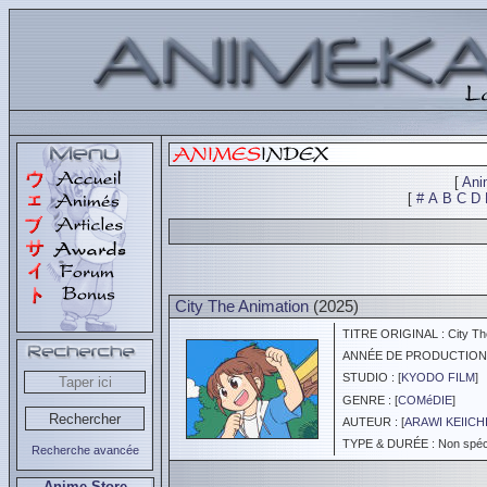
[
Ani
[
#
A
B
C
D
City The Animation
(2025)
TITRE ORIGINAL : City The
ANNÉE DE PRODUCTION :
STUDIO : [
KYODO FILM
]
GENRE : [
COMéDIE
]
AUTEUR : [
ARAWI KEIICH
TYPE & DURÉE : Non spéci
Recherche avancée
Anime Store