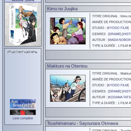
Kimu no Juujika
TITRE ORIGINAL : Kimu no
ANNÉE DE PRODUCTION :
STUDIO : [
KYODO FILM
]
GENRES : [
DRAME
] [
HIS
AUTEUR : [
WADA NOBOR
TYPE & DURÉE : 1 FILM 8
Makkuro na Obentou
TITRE ORIGINAL : Makkur
ANNÉE DE PRODUCTION :
STUDIO : [
KYODO FILM
]
GENRES : [
DRAME
] [
HIS
AUTEUR : [
KODAMA TAT
TYPE & DURÉE : 1 FILM 4
Liste complète
Tsushimamaru - Sayounara Okinawa
TITRE ORIGINAL : Tsushi