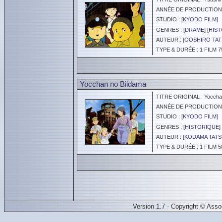
ANNÉE DE PRODUCTION :
STUDIO : [
KYODO FILM
]
GENRES : [
DRAME
] [
HIS
AUTEUR : [
OOSHIRO TA
TYPE & DURÉE : 1 FILM 7
Yocchan no Biidama
TITRE ORIGINAL : Yocchan
ANNÉE DE PRODUCTION :
STUDIO : [
KYODO FILM
]
GENRES : [
HISTORIQUE
] 
AUTEUR : [
KODAMA TAT
TYPE & DURÉE : 1 FILM 5
Version 1.7 - Copyright © Ass