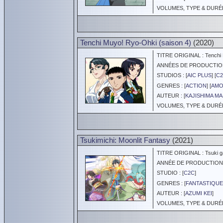
VOLUMES, TYPE & DURÉE 
Tenchi Muyo! Ryo-Ohki (saison 4)
(2020)
TITRE ORIGINAL : Tenchi M
ANNÉES DE PRODUCTION :
STUDIOS : [
AIC PLUS
] [
C
GENRES : [
ACTION
] [
AMO
AUTEUR : [
KAJISHIMA MA
VOLUMES, TYPE & DURÉE 
Tsukimichi: Moonlit Fantasy
(2021)
TITRE ORIGINAL : Tsuki ga
ANNÉE DE PRODUCTION :
STUDIO : [
C2C
]
GENRES : [
FANTASTIQUE
AUTEUR : [
AZUMI KEI
]
VOLUMES, TYPE & DURÉE 