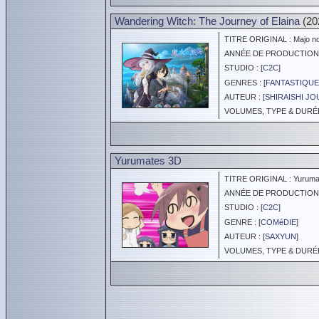
Wandering Witch: The Journey of Elaina
(20
TITRE ORIGINAL : Majo no 
ANNÉE DE PRODUCTION :
STUDIO : [
C2C
]
GENRES : [
FANTASTIQUE
AUTEUR : [
SHIRAISHI JO
VOLUMES, TYPE & DURÉE 
Yurumates 3D
TITRE ORIGINAL : Yuruma
ANNÉE DE PRODUCTION :
STUDIO : [
C2C
]
GENRE : [
COMéDIE
]
AUTEUR : [
SAXYUN
]
VOLUMES, TYPE & DURÉE 