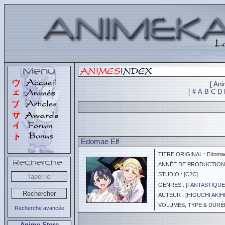
[
Ani
[
#
A
B
C
D
Edomae Elf
TITRE ORIGINAL : Edomae
ANNÉE DE PRODUCTION :
STUDIO : [
C2C
]
GENRES : [
FANTASTIQUE
AUTEUR : [
HIGUCHI AKIH
VOLUMES, TYPE & DURÉE 
Recherche avancée
Anime Store