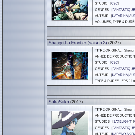
STUDIO : [
C2C
]
GENRES : [
FANTASTIQUE
AUTEUR : [
KATARINA [AU
VOLUMES, TYPE & DURÉE 
Shangri-La Frontier (saison 3)
(2027)
TITRE ORIGINAL : Shangri-L
ANNÉE DE PRODUCTION :
STUDIO : [
C2C
]
GENRES : [
FANTASTIQUE
AUTEUR : [
KATARINA [AU
TYPE & DURÉE : EPS 24 mi
SukaSuka
(2017)
TITRE ORIGINAL : Shuumats
ANNÉE DE PRODUCTION :
STUDIOS : [
SATELIGHT
] [
GENRES : [
FANTASTIQUE
AUTEUR : [
KARENO AKIR