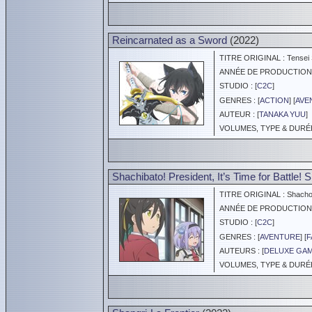
Reincarnated as a Sword
(2022)
TITRE ORIGINAL : Tensei S
ANNÉE DE PRODUCTION :
STUDIO : [
C2C
]
GENRES : [
ACTION
] [
AVE
AUTEUR : [
TANAKA YUU
]
VOLUMES, TYPE & DURÉE 
Shachibato! President, It’s Time for Battle! 
TITRE ORIGINAL : Shachou 
ANNÉE DE PRODUCTION :
STUDIO : [
C2C
]
GENRES : [
AVENTURE
] [
F
AUTEURS : [
DELUXE GA
VOLUMES, TYPE & DURÉE 