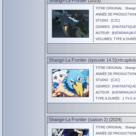
Shangri-La Frontier
(2023)
TITRE ORIGINAL : Shangri-L
ANNÉE DE PRODUCTION :
STUDIO : [
C2C
]
GENRES : [
FANTASTIQUE
AUTEUR : [
KATARINA [AU
VOLUMES, TYPE & DURÉE 
Shangri-La Frontier (épisode 14.5)(récapitula
TITRE ORIGINAL : Shangri-L
ANNÉE DE PRODUCTION :
STUDIO : [
C2C
]
GENRES : [
FANTASTIQUE
AUTEUR : [
KATARINA [AU
TYPE & DURÉE : 1 TV-S 2
Shangri-La Frontier (saison 2)
(2024)
TITRE ORIGINAL : Shangri-L
ANNÉE DE PRODUCTION :