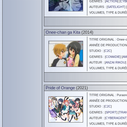
GENRES : [
ACTION
] [
CYB
AUTEURS : [
SATELIGHT
] [
VOLUMES, TYPE & DURÉE 
Onee-chan ga Kita
(2014)
TITRE ORIGINAL : Onee-ch
ANNÉE DE PRODUCTION :
STUDIO : [
C2C
]
GENRES : [
COMéDIE
] [
AM
AUTEUR : [
ANZAI RIKOU
]
VOLUMES, TYPE & DURÉE 
Pride of Orange
(2021)
TITRE ORIGINAL : Puraore!
ANNÉE DE PRODUCTION :
STUDIO : [
C2C
]
GENRES : [
SPORT
] [
TRAN
AUTEUR : [
CYBERAGENT
VOLUMES, TYPE & DURÉE 