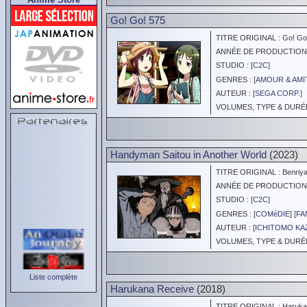
Go! Go! 575
TITRE ORIGINAL : Go! Go
ANNÉE DE PRODUCTION :
STUDIO : [
C2C
]
GENRES : [
AMOUR & AMI
AUTEUR : [
SEGA CORP.
]
VOLUMES, TYPE & DURÉE 
Handyman Saitou in Another World
(2023)
TITRE ORIGINAL : Benriya S
ANNÉE DE PRODUCTION :
STUDIO : [
C2C
]
GENRES : [
COMéDIE
] [
FA
AUTEUR : [
ICHITOMO K
VOLUMES, TYPE & DURÉE 
Liste complète
Harukana Receive
(2018)
TITRE ORIGINAL : Haruka