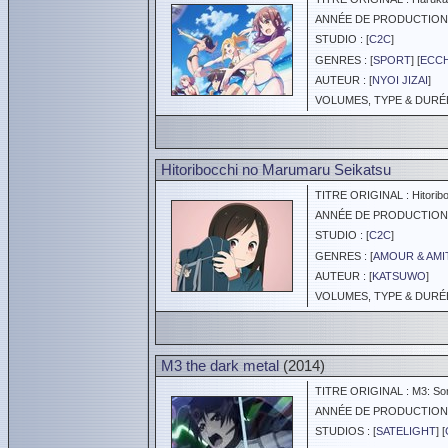
ANNÉE DE PRODUCTION :
STUDIO : [
C2C
]
GENRES : [
SPORT
] [
ECCH
AUTEUR : [
NYOI JIZAI
]
VOLUMES, TYPE & DURÉE 
Hitoribocchi no Marumaru Seikatsu
TITRE ORIGINAL : Hitoribo
ANNÉE DE PRODUCTION :
STUDIO : [
C2C
]
GENRES : [
AMOUR & AMI
AUTEUR : [
KATSUWO
]
VOLUMES, TYPE & DURÉE 
M3 the dark metal
(2014)
TITRE ORIGINAL : M3: Son
ANNÉE DE PRODUCTION :
STUDIOS : [
SATELIGHT
] [