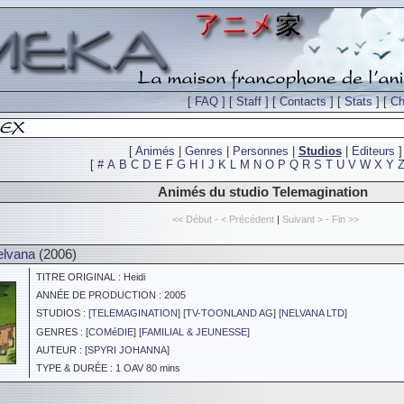
[
FAQ
] [
Staff
] [
Contacts
] [
Stats
] [
Ch
[
Animés
|
Genres
|
Personnes
|
Studios
|
Editeurs
]
[
#
A
B
C
D
E
F
G
H
I
J
K
L
M
N
O
P
Q
R
S
T
U
V
W
X
Y
Animés du studio Telemagination
<< Début - < Précédent
|
Suivant > - Fin >>
elvana
(2006)
TITRE ORIGINAL : Heidi
ANNÉE DE PRODUCTION : 2005
STUDIOS : [
TELEMAGINATION
] [
TV-TOONLAND AG
] [
NELVANA LTD
]
GENRES : [
COMéDIE
] [
FAMILIAL & JEUNESSE
]
AUTEUR : [
SPYRI JOHANNA
]
TYPE & DURÉE : 1 OAV 80 mins