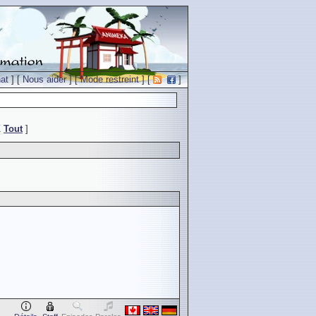
at
] [
Nous aider
] [
Mode restreint
] [
]
Z
Tout
]