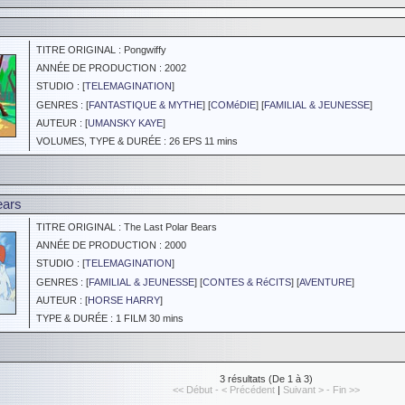
TITRE ORIGINAL : Pongwiffy
ANNÉE DE PRODUCTION : 2002
STUDIO : [
TELEMAGINATION
]
GENRES : [
FANTASTIQUE & MYTHE
] [
COMéDIE
] [
FAMILIAL & JEUNESSE
]
AUTEUR : [
UMANSKY KAYE
]
VOLUMES, TYPE & DURÉE : 26 EPS 11 mins
ears
TITRE ORIGINAL : The Last Polar Bears
ANNÉE DE PRODUCTION : 2000
STUDIO : [
TELEMAGINATION
]
GENRES : [
FAMILIAL & JEUNESSE
] [
CONTES & RéCITS
] [
AVENTURE
]
AUTEUR : [
HORSE HARRY
]
TYPE & DURÉE : 1 FILM 30 mins
3 résultats (De 1 à 3)
<< Début - < Précédent
|
Suivant > - Fin >>