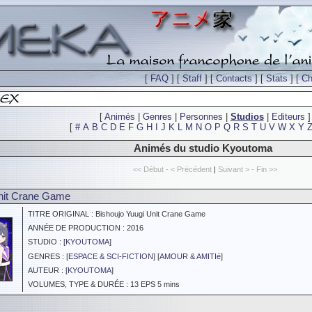
[
FAQ
] [
Staff
] [
Contacts
] [
Stats
] [
Ch
[
Animés
|
Genres
|
Personnes
|
Studios
|
Editeurs
]
[
#
A
B
C
D
E
F
G
H
I
J
K
L
M
N
O
P
Q
R
S
T
U
V
W
X
Y
Animés du studio Kyoutoma
<< Début - < Précédent
|
Suivant > - Fin >>
Unit Crane Game
TITRE ORIGINAL : Bishoujo Yuugi Unit Crane Game
ANNÉE DE PRODUCTION : 2016
STUDIO : [
KYOUTOMA
]
GENRES : [
ESPACE & SCI-FICTION
] [
AMOUR & AMITIé
]
AUTEUR : [
KYOUTOMA
]
VOLUMES, TYPE & DURÉE : 13 EPS 5 mins