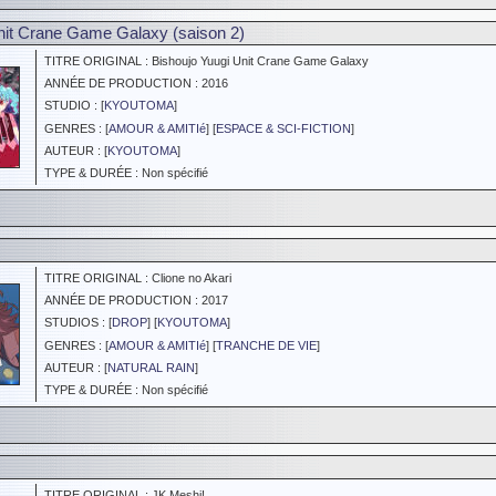
nit Crane Game Galaxy (saison 2)
TITRE ORIGINAL : Bishoujo Yuugi Unit Crane Game Galaxy
ANNÉE DE PRODUCTION : 2016
STUDIO : [
KYOUTOMA
]
GENRES : [
AMOUR & AMITIé
] [
ESPACE & SCI-FICTION
]
AUTEUR : [
KYOUTOMA
]
TYPE & DURÉE : Non spécifié
TITRE ORIGINAL : Clione no Akari
ANNÉE DE PRODUCTION : 2017
STUDIOS : [
DROP
] [
KYOUTOMA
]
GENRES : [
AMOUR & AMITIé
] [
TRANCHE DE VIE
]
AUTEUR : [
NATURAL RAIN
]
TYPE & DURÉE : Non spécifié
TITRE ORIGINAL : JK Meshi!