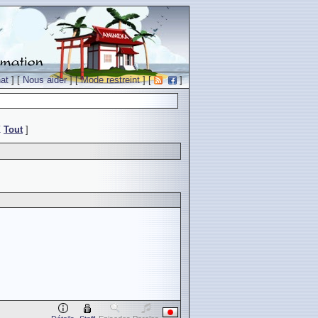
at
] [
Nous aider
] [
Mode restreint
] [
]
Z
Tout
]