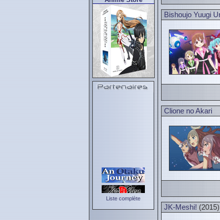
Bishoujo Yuugi U
Clione no Akari
Liste complète
JK-Meshi!
(2015)