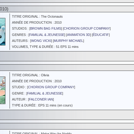
010)
TITRE ORIGINAL : The Octonauts
ANNÉE DE PRODUCTION : 2010
STUDIOS : [
BROWN BAG FILMS
] [
CHORION GROUP COMPANY
]
GENRES : [
FAMILIAL & JEUNESSE
] [
ANIMATION 3D
] [
ÉDUCATIF
]
AUTEURS : [
WONG VICKI
] [
MURPHY MICHAEL
]
VOLUMES, TYPE & DURÉE : 51 EPS 11 mins
TITRE ORIGINAL : Olivia
ANNÉE DE PRODUCTION : 2010
STUDIO : [
CHORION GROUP COMPANY
]
GENRE : [
FAMILIAL & JEUNESSE
]
AUTEUR : [
FALCONER IAN
]
TYPE & DURÉE : EPS 11 mins (en cours)
TITRE ORIGINAL : Make Way for Noddy