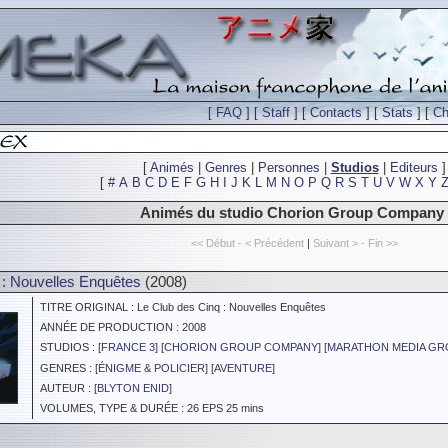
[
FAQ
] [
Staff
] [
Contacts
] [
Stats
] [
Ch
[
Animés
|
Genres
|
Personnes
|
Studios
|
Editeurs
]
[
#
A
B
C
D
E
F
G
H
I
J
K
L
M
N
O
P
Q
R
S
T
U
V
W
X
Y
Animés du studio Chorion Group Company
<< Début - < Précédent
|
Suivant > - Fin >>
 : Nouvelles Enquêtes
(2008)
TITRE ORIGINAL : Le Club des Cinq : Nouvelles Enquêtes
ANNÉE DE PRODUCTION : 2008
STUDIOS : [
FRANCE 3
] [
CHORION GROUP COMPANY
] [
MARATHON MEDIA GR
GENRES : [
ÉNIGME & POLICIER
] [
AVENTURE
]
AUTEUR : [
BLYTON ENID
]
VOLUMES, TYPE & DURÉE : 26 EPS 25 mins