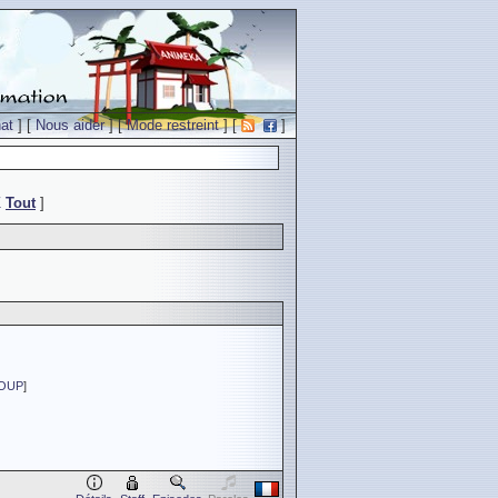
at
] [
Nous aider
] [
Mode restreint
] [
]
Z
Tout
]
OUP
]