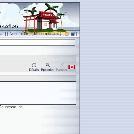
at
] [
Nous aider
] [
Mode restreint
] [
]
Détails
Episodes
Paroles
Jeunesse Inc.