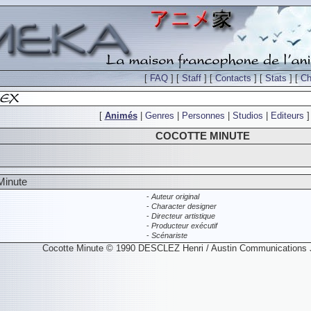
[
FAQ
] [
Staff
] [
Contacts
] [
Stats
] [
Ch
[
Animés
|
Genres
|
Personnes
|
Studios
|
Editeurs
]
COCOTTE MINUTE
Minute
-
Auteur original
-
Character designer
-
Directeur artistique
-
Producteur exécutif
-
Scénariste
Cocotte Minute © 1990 DESCLEZ Henri / Austin Communications 