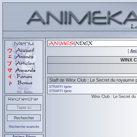
[
An
WINX 
Staff de Winx Club : Le Secret du royaume 
STRAFFI Iginio
STRAFFI Iginio
Winx Club : Le Secret du
Recherche avancée
Anime Store