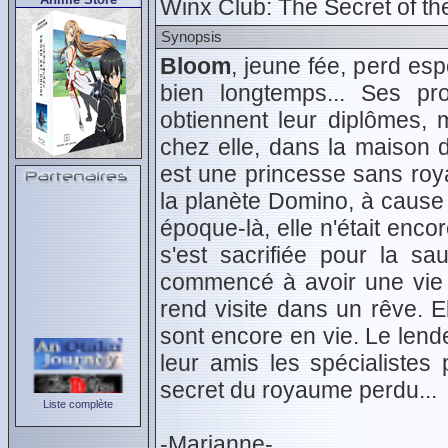
Winx Club: The Secret of t
Synopsis
Bloom
, jeune fée, perd esp
bien longtemps... Ses pr
obtiennent leur diplômes, 
chez elle, dans la maison d
est une princesse sans roy
la planète Domino, à cause 
époque-là, elle n'était enc
s'est sacrifiée pour la sa
commencé à avoir une vie 
rend visite dans un rêve. E
sont encore en vie. Le len
leur amis les spécialiste
secret du royaume perdu...
Liste complète
-Marianne-