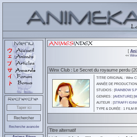
[
An
<<
Winx
Winx Club : Le Secret du royaume perdu (2
TITRE ORIGINAL : Winx Club
ANNÉE DE PRODUCTION :
STUDIOS : [
RAINBOW S.P
GENRES : [
AVENTURE
] [
M
AUTEUR : [
STRAFFI IGIN
TYPE & DURÉE : 1 FILM 8
Recherche avancée
Titre alternatif
Anime Store