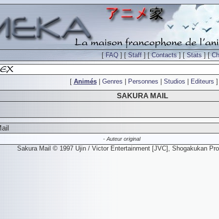
[
FAQ
] [
Staff
] [
Contacts
] [
Stats
] [
Ch
[
Animés
|
Genres
|
Personnes
|
Studios
|
Editeurs
]
SAKURA MAIL
ail
-
Auteur original
Sakura Mail © 1997 Ujin / Victor Entertainment [JVC], Shogakukan Prod