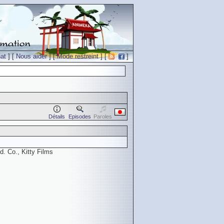
at
] [
Nous aider
] [
Mode restreint
] [
]
Détails
Episodes
Paroles
. Co., Kitty Films