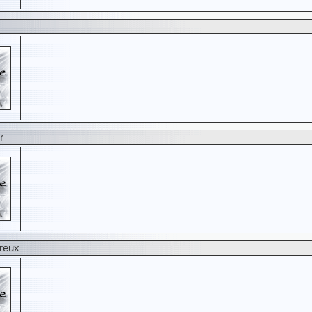
r
ureux