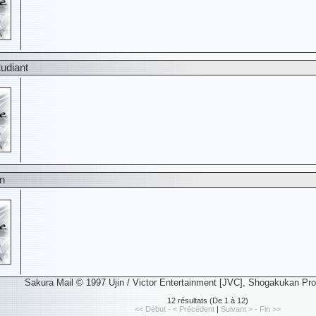
tudiant
on
Sakura Mail © 1997 Ujin / Victor Entertainment [JVC], Shogakukan Prod
12 résultats (De 1 à 12)
<< Début - < Précédent
|
Suivant > - Fin >>