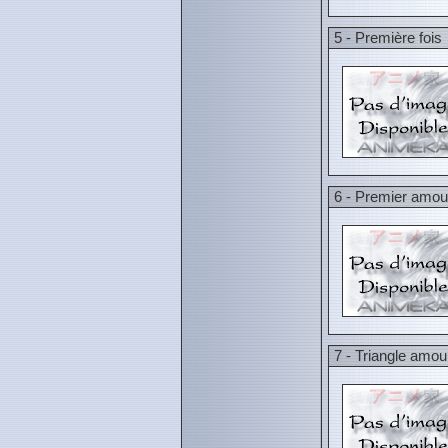
5 - Première fois
6 - Premier amou
7 - Triangle amo