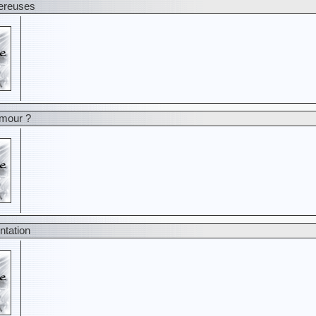
gereuses
amour ?
entation