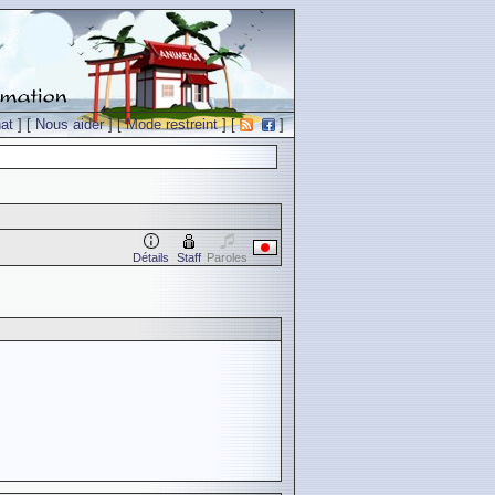
at
] [
Nous aider
] [
Mode restreint
] [
]
Détails
Staff
Paroles