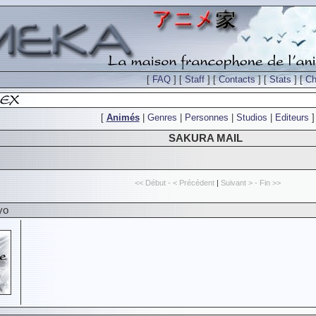
[
FAQ
] [
Staff
] [
Contacts
] [
Stats
] [
Ch
[
Animés
|
Genres
|
Personnes
|
Studios
|
Editeurs
]
SAKURA MAIL
<< Début - < Précédent
|
Suivant > - Fin >>
yo