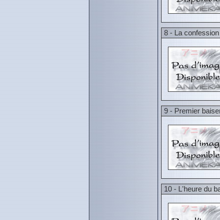
8 - La confessio
9 - Premier baiser
10 - L'heure du b