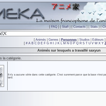
[
FAQ
] [
Staff
] [
Contacts
] [
Stats
] [
Ch
[
Animés
|
Genres
|
Personnes
|
Studios
|
Editeurs
]
[
#
A
B
C
D
E
F
G
H
I
J
K
L
M
N
O
P
Q
R
S
T
U
V
W
X
Y
Animés sur lesquels a travaillé saxyun
 la catégorie.
Il n'y a aucune série dans cette catégorie. C'est surement parce que la base n'est pa
tard.