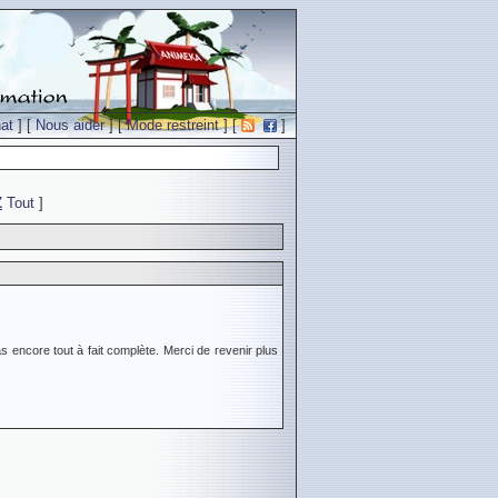
at
] [
Nous aider
] [
Mode restreint
] [
]
Z
Tout
]
s encore tout à fait complète. Merci de revenir plus