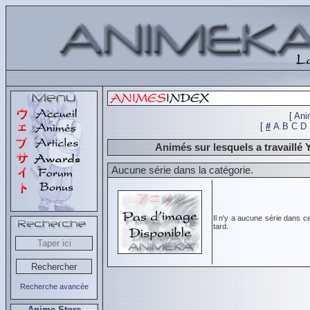
[
Ani
[
#
A
B
C
D
Animés sur lesquels a travai
Aucune série dans la catégorie.
Il n'y a aucune série dans c
tard.
Recherche avancée
Anime Store