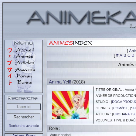
[
Ani
[
#
A
B
C
D
Animés 
Anima Yell!
(2018)
TITRE ORIGINAL : Anima Ye
ANNÉE DE PRODUCTION :
STUDIO : [
DOGA PRODUC
GENRES : [
COMéDIE
] [
SP
AUTEUR : [
UNOHANA TS
VOLUMES, TYPE & DURÉE 
Recherche avancée
Role :
Auteur original
Anime Store