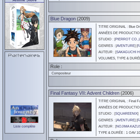
Blue Dragon
(2009)
TITRE ORIGINAL : Blue D
ANNÉES DE PRODUCTION :
STUDIO : [
PIERROT CO.,
GENRES : [
AVENTURE
] [
F
AUTEUR : [
SAKAGUCHI 
VOLUMES, TYPE & DURÉE 
Role :
Compositeur
Final Fantasy VII: Advent Children
(2006)
TITRE ORIGINAL : Final Fan
ANNÉES DE PRODUCTION :
STUDIO : [
SQUAREENIX
]
GENRES : [
AVENTURE
] [
F
Liste complète
AUTEUR : [
NOJIMA KAZU
TYPE & DURÉE : 1 OAV 10