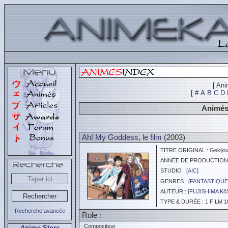
[
Ani
[
#
A
B
C
D
Animés
Ah! My Goddess, le film
(2003)
TITRE ORIGINAL : Gekijou
ANNÉE DE PRODUCTION :
STUDIO : [
AIC
]
GENRES : [
FANTASTIQUE
AUTEUR : [
FUJISHIMA K
TYPE & DURÉE : 1 FILM 1
Recherche avancée
Role :
Compositeur
Anime Store