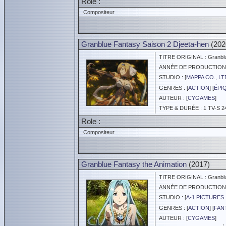
Role :
Compositeur
Granblue Fantasy Saison 2 Djeeta-hen
(202
TITRE ORIGINAL : Granblue
ANNÉE DE PRODUCTION :
STUDIO : [
MAPPA CO., LT
GENRES : [
ACTION
] [
ÉPI
AUTEUR : [
CYGAMES
]
TYPE & DURÉE : 1 TV-S 2
Role :
Compositeur
Granblue Fantasy the Animation
(2017)
TITRE ORIGINAL : Granblue
ANNÉE DE PRODUCTION :
STUDIO : [
A-1 PICTURES 
GENRES : [
ACTION
] [
FAN
AUTEUR : [
CYGAMES
]