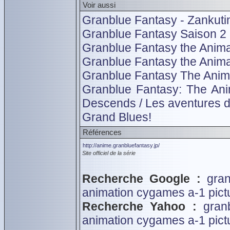
Voir aussi
Granblue Fantasy - Zankut
Granblue Fantasy Saison 2
Granblue Fantasy the Anima
Granblue Fantasy the Animat
Granblue Fantasy The Anima
Granblue Fantasy: The An
Descends / Les aventures de
Grand Blues!
Références
http://anime.granbluefantasy.jp/
Site officiel de la série
Recherche Google :
gran
animation
cygames
a-1 pict
Recherche Yahoo :
gran
animation
cygames
a-1 pict