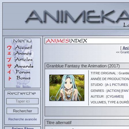
[
An
<<
Granbl
Granblue Fantasy the Animation (2017)
TITRE ORIGINAL : Granblue
ANNÉE DE PRODUCTION :
STUDIO : [
A-1 PICTURES 
GENRES : [
ACTION
] [
FAN
AUTEUR : [
CYGAMES
]
VOLUMES, TYPE & DURÉE 
Recherche avancée
Titre alternatif
Anime Store